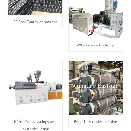
PE Root Controller maskine
PVC-pladeekstrudering
Hårdt PVC belysningstavle
Pvc ark ekstruder maskine
ekstruderudstyr