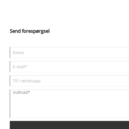
udstyrskonfiguration og udstyr også
forskellig.
Send forespørgsel