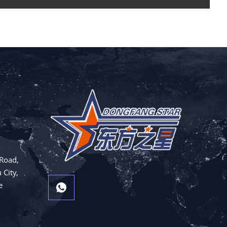
Road,
 City,
e