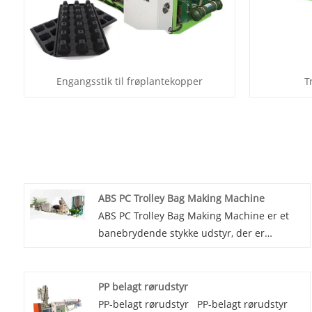
Engangsstik til frøplantekopper
T
ABS PC Trolley Bag Making Machine
ABS PC Trolley Bag Making Machine er et
banebrydende stykke udstyr, der er
designet til at fremstille bagageprodukter
af høj kvalitet. Eaststar er en top-vurderet
fabrik, der har specialiseret sig i
PP belagt rørudstyr
produktionen af ​​disse maskiner, der sikrer,
PP-belagt rørudstyr PP-belagt rørudstyr