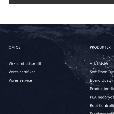
OM OS
PRODUKTER
Virksomhedsprofil
Ark Udstyr
Vores certifikat
Soft Door Cur
Vores service
Board Udstyr
Produktionslin
PLA nedbryde
Root Controll
Frøplantebak