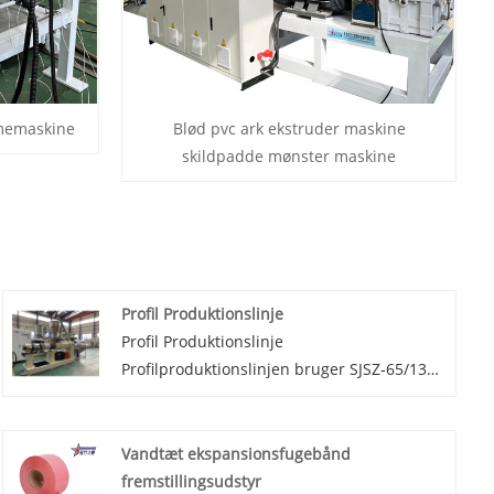
rmemaskine
Blød pvc ark ekstruder maskine
skildpadde mønster maskine
Profil Produktionslinje
Profil Produktionslinje
Profilproduktionslinjen bruger SJSZ-65/132-
seriens koniske dobbeltskrue-ekstrudere,
rustfrit stål vakuumformeplatforme,
larvetraktorer, integrerede automatiske
Vandtæt ekspansionsfugebånd
skæremaskiner og vippestativer.
fremstillingsudstyr