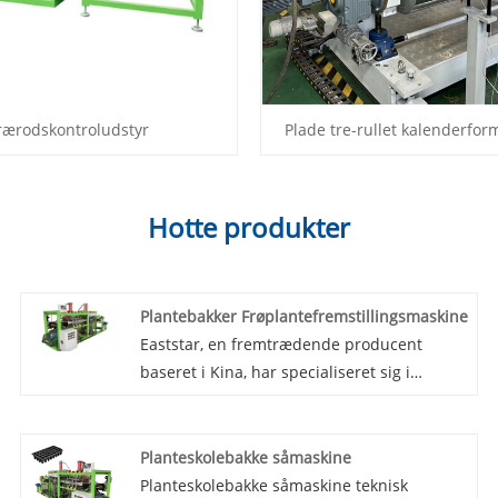
rærodskontroludstyr
Plade tre-rullet kalenderfo
Hotte produkter
Plantebakker Frøplantefremstillingsmaskine
Eaststar, en fremtrædende producent
baseret i Kina, har specialiseret sig i
produktion af højkvalitets plantebakker til
frøplantefremstillingsmaskiner. I
samarbejde med velrenommerede
Planteskolebakke såmaskine
leverandører, henter Eaststar førsteklasses
Planteskolebakke såmaskine teknisk