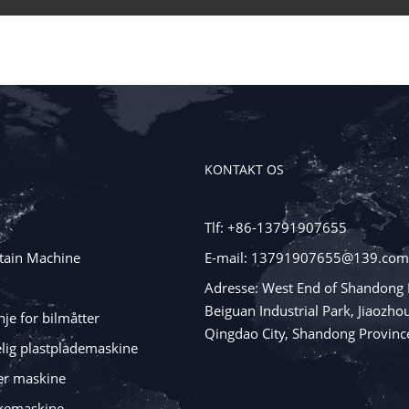
KONTAKT OS
Tlf: +86-13791907655
tain Machine
E-mail: 13791907655@139.com
Adresse: West End of Shandong 
Beiguan Industrial Park, Jiaozhou
je for bilmåtter
Qingdao City, Shandong Provinc
lig plastplademaskine
er maskine
kemaskine