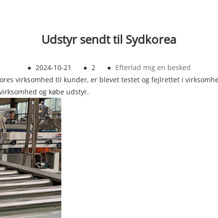
Udstyr sendt til Sydkorea
●
2024-10-21
●
2
●
Efterlad mig en besked
ores virksomhed til kunder, er blevet testet og fejlrettet i virksom
 virksomhed og købe udstyr.