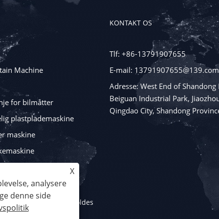
KONTAKT OS
Tlf: +86-13791907655
tain Machine
E-mail: 13791907655@139.com
Adresse: West End of Shandong 
Beiguan Industrial Park, Jiaozhou
je for bilmåtter
Qingdao City, Shandong Provinc
lig plastplademaskine
er maskine
kemaskine
ngsmaskiner
X
plevelse, analysere
uge denne side
 Alle rettigheder forbeholdes
vspolitik