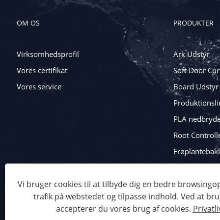
OM OS
PRODUKTER
Virksomhedsprofil
Ark Udstyr
Vores certifikat
Soft Door Cur
Vores service
Board Udstyr
Produktionslin
PLA nedbryde
Root Controll
Frøplantebak
Blisterpakni
Vi bruger cookies til at tilbyde dig en bedre browsingo
trafik på webstedet og tilpasse indhold. Ved at br
Copyright © 2023 Qingdao Eaststar Plastic Machinery Co.,Ltd.
accepterer du vores brug af cookies.
Privatli