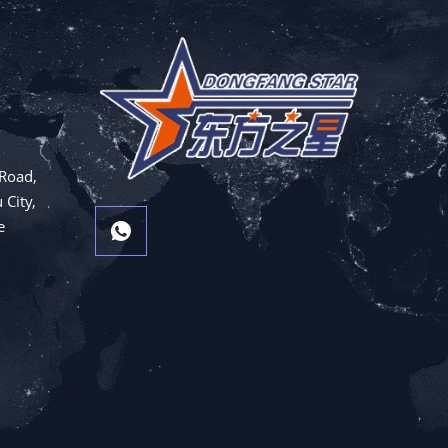
Road,
 City,
e