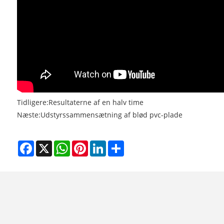
Tidligere:
Resultaterne af en halv time
Næste:
Udstyrssammensætning af blød pvc-plade
Facebook
X
WhatsApp
Pinterest
LinkedIn
Share