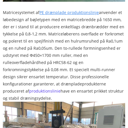
Matricesystemet af
PE drænplade produktionslinje
anvender et
løbedesign af bøjletypen med en matricebredde på 1650 mm,
der er i stand til at producere enkeltlags drænbrædder med en
tykkelse på 0,8-1,2 mm. Matriceløberens overflade er forkromet
og poleret til en spejlfinish med en hulrumsruhed på Ra0,1um
og en ruhed på Ra0,05um. Den to-rullede formningsenhed er
udstyret med Φ450×1700 mm ruller, med en
rulleoverfladehårdhed på HRC58-62 og en
forkromningstykkelse på 0,08 mm. Et specielt multi-runner
design sikrer ensartet temperatur. Disse professionelle
konfigurationer garanterer, at drænpladeprodukterne
produceret af
produktionslinie
have en ensartet prikket struktur
og stabil dræningsydelse.