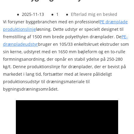
●
2025-11-13
●
1
●
Efterlad mig en besked
Vi forsyner byggebranchen med en professionel
PE drænplade
produktionslinje
løsning. Dette udstyr er specielt designet til
fremstilling af 1500 mm brede polyethylen drænplader. De
PE-
drænpladeudstyr
bruger en 105/33 enkeltskruet ekstruder som
sin kerne, udstyret med en 1650 mm bøjleform og en to-rulle
formningsanordning, der opnår en stabil ydelse på 250-280
kg/t. Denne produktionslinje for drænplader, der er bevist på
markedet i lang tid, fortsætter med at levere pålideligt
produktionsudstyr til dræningsmateriale til
bygningsdræningsområdet.