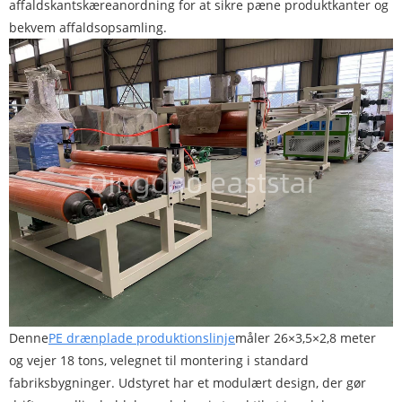
affaldskantskæreanordning for at sikre pæne produktkanter og
bekvem affaldsopsamling.
Denne
PE drænplade produktionslinje
måler 26×3,5×2,8 meter
og vejer 18 tons, velegnet til montering i standard
fabriksbygninger. Udstyret har et modulært design, der gør