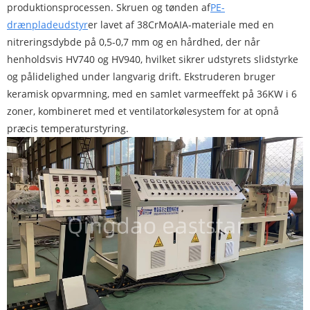
produktionsprocessen. Skruen og tønden af
PE-
drænpladeudstyr
er lavet af 38CrMoAIA-materiale med en
nitreringsdybde på 0,5-0,7 mm og en hårdhed, der når
henholdsvis HV740 og HV940, hvilket sikrer udstyrets slidstyrke
og pålidelighed under langvarig drift. Ekstruderen bruger
keramisk opvarmning, med en samlet varmeeffekt på 36KW i 6
zoner, kombineret med et ventilatorkølesystem for at opnå
præcis temperaturstyring.