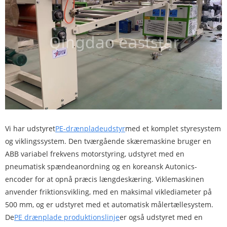
Vi har udstyret
PE-drænpladeudstyr
med et komplet styresystem
og viklingssystem. Den tværgående skæremaskine bruger en
ABB variabel frekvens motorstyring, udstyret med en
pneumatisk spændeanordning og en koreansk Autonics-
encoder for at opnå præcis længdeskæring. Viklemaskinen
anvender friktionsvikling, med en maksimal viklediameter på
500 mm, og er udstyret med et automatisk målertællesystem.
De
PE drænplade produktionslinje
er også udstyret med en