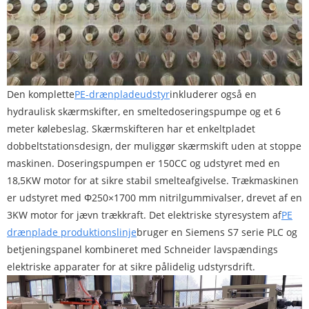
Den komplette
PE-drænpladeudstyr
inkluderer også en
hydraulisk skærmskifter, en smeltedoseringspumpe og et 6
meter kølebeslag. Skærmskifteren har et enkeltpladet
dobbeltstationsdesign, der muliggør skærmskift uden at stoppe
maskinen. Doseringspumpen er 150CC og udstyret med en
18,5KW motor for at sikre stabil smelteafgivelse. Trækmaskinen
er udstyret med Φ250×1700 mm nitrilgummivalser, drevet af en
3KW motor for jævn trækkraft. Det elektriske styresystem af
PE
drænplade produktionslinje
bruger en Siemens S7 serie PLC og
betjeningspanel kombineret med Schneider lavspændings
elektriske apparater for at sikre pålidelig udstyrsdrift.