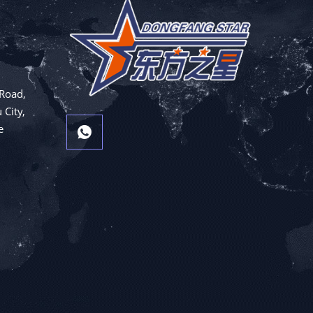
Road,
 City,
e