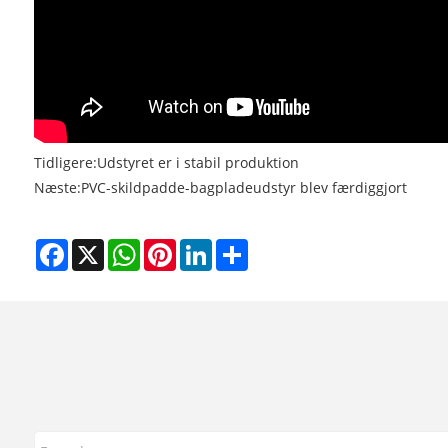
Tidligere:
Udstyret er i stabil produktion
Næste:
PVC-skildpadde-bagpladeudstyr blev færdiggjort
Facebook
X
WhatsApp
Pinterest
LinkedIn
Share