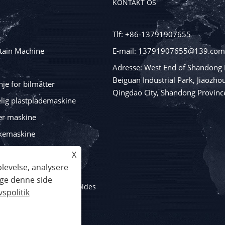
KONTAKT OS
Tlf: +86-13791907655
tain Machine
E-mail: 13791907655@139.com
Adresse: West End of Shandong 
Beiguan Industrial Park, Jiaozhou
je for bilmåtter
Qingdao City, Shandong Provinc
lig plastplademaskine
er maskine
kemaskine
ngsmaskiner
X
plevelse, analysere
uge denne side
 Alle rettigheder forbeholdes
vspolitik